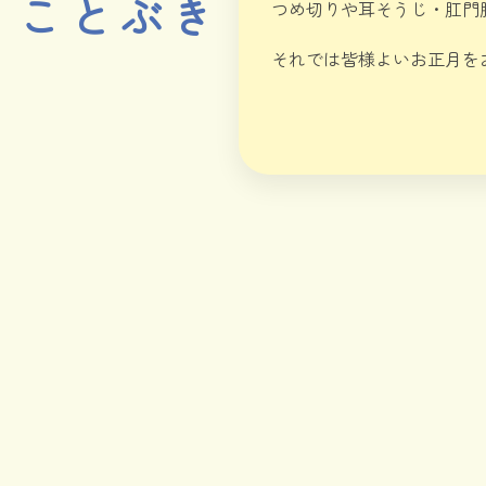
ことぶき
つめ切りや耳そうじ・肛門
それでは皆様よいお正月を