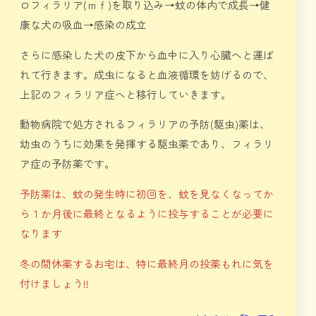
ロフィラリア(ｍｆ)を取り込み→蚊の体内で成長→健
康な犬の吸血→感染の成立
さらに感染した犬の皮下から血中に入り心臓へと運ば
れて行きます。成虫になると血液循環を妨げるので、
上記のフィラリア症へと移行していきます。
動物病院で処方されるフィラリアの予防(駆虫)薬は、
幼虫のうちに効果を発揮する駆虫薬であり、フィラリ
ア症の予防薬です。
予防薬は、蚊の発生時に初回を、蚊を見なくなってか
ら１か月後に最終となるように投与することが必要に
なります
冬の間休薬するお宅は、特に最終月の投薬もれに気を
付けましょう!!